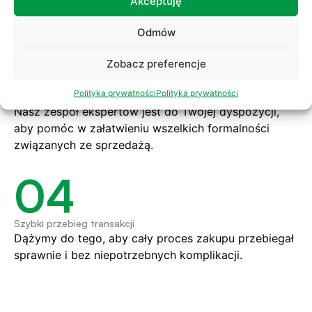
Akceptuję
transakcji, od pierwszego kontaktu po finalizację
sprzedaży.
Odmów
03
Zobacz preferencje
Polityka prywatności
Polityka prywatności
Wsparcie prawne i administracyjne
Nasz zespół ekspertów jest do Twojej dyspozycji,
aby pomóc w załatwieniu wszelkich formalności
związanych ze sprzedażą.
04
Szybki przebieg transakcji
Dążymy do tego, aby cały proces zakupu przebiegał
sprawnie i bez niepotrzebnych komplikacji.