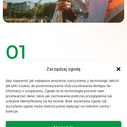
01
Gwarancja uczciwej wyceny
Zarządzaj zgodą
Oferujemy konkurencyjne ceny za nieruchomości,
opierając się na rzetelnych i sprawdzonych
Aby zapewnić jak najlepsze wrażenia, korzystamy z technologii, takich
metodach oceny wartości gruntu.
jak pliki cookie, do przechowywania i/lub uzyskiwania dostępu do
informacji o urządzeniu. Zgoda na te technologie pozwoli nam
02
przetwarzać dane, takie jak zachowanie podczas przeglądania lub
unikalne identyfikatory na tej stronie. Brak wyrażenia zgody lub
wycofanie zgody może niekorzystnie wpłynąć na niektóre cechy i
funkcje.
Transparentność procesu
Zapewniamy pełną przejrzystość wszystkich etapów